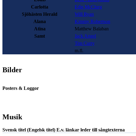
Carlotta
Edie McClurg
Sjöhästen Herald
Will Ryan
Alana
Kimmy Robertson
Atina
Matthew Balaban
Samt
Jack Angel
Tim Curry
m.fl.
Bilder
Posters & Loggor
Musik
Svensk titel (Engelsk titel)
E.v. länkar leder till sångtexterna