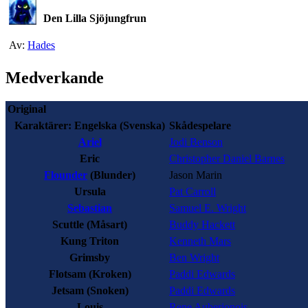
Den Lilla Sjöjungfrun
Av:
Hades
Medverkande
Original
Karaktärer:
Engelska (Svenska)
Skådespelare
Ariel
Jodi Benson
Eric
Christopher Daniel Barnes
Flounder
(Blunder)
Jason Marin
Ursula
Pat Carroll
Sebastian
Samuel E. Wright
Scuttle
(Måsart)
Buddy Hackett
Kung Triton
Kenneth Mars
Grimsby
Ben Wright
Flotsam
(Kroken)
Paddi Edwards
Jetsam
(Snoken)
Paddi Edwards
Louis
Rene Auberjonois