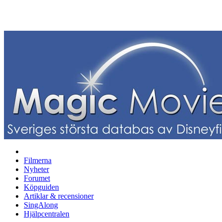
Filmerna
Nyheter
Forumet
Köpguiden
Artiklar & recensioner
SingAlong
Hjälpcentralen