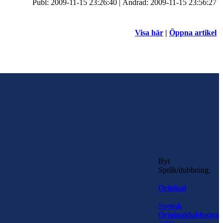
Publ: 2009-11-15 23:26:40 | Ändrad: 2009-11-15 23:56:27
Visa här
|
Öppna artikel
Byt
Språk/dubbning:
Original
Svensk
Originaldubbning