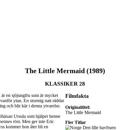
The Little Mermaid (1989)
KLASSIKER 28
l är en sjöjungfru som är mycket
Filmfakta
ovanför ytan. En stormig natt räddar
ning och blir kär i denna ytvarelse.
Originaltitel:
The Little Mermaid
sjöhäxan Ursula som hjälper henne
 hennes röst. Men ger inte Eric
Fler Titlar
yss kommer hon åter bli en
Den lille havfruen