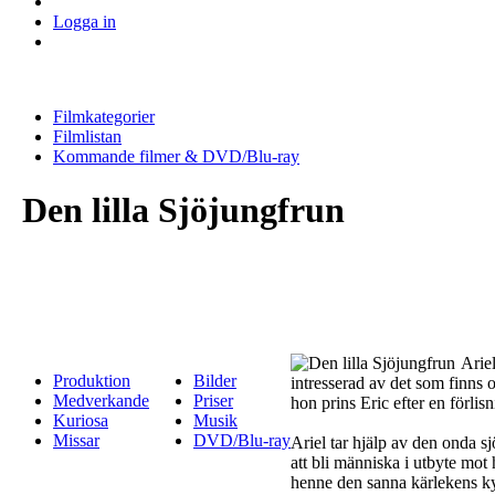
Logga in
Filmkategorier
Filmlistan
Kommande filmer & DVD/Blu-ray
Den lilla Sjöjungfrun
Arie
Produktion
Bilder
intresserad av det som finns 
Medverkande
Priser
hon prins Eric efter en förlis
Kuriosa
Musik
Missar
DVD/Blu-ray
Ariel tar hjälp av den onda 
att bli människa i utbyte mot
henne den sanna kärlekens k