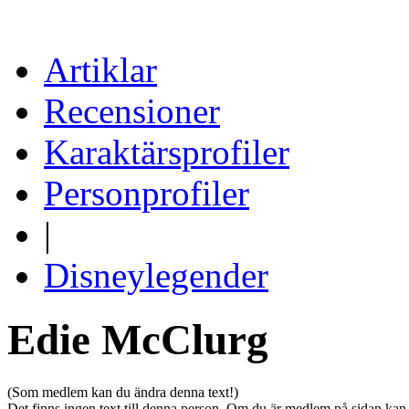
Artiklar
Recensioner
Karaktärsprofiler
Personprofiler
|
Disneylegender
Edie McClurg
(Som medlem kan du ändra denna text!)
Det finns ingen text till denna person. Om du är medlem på sidan kan