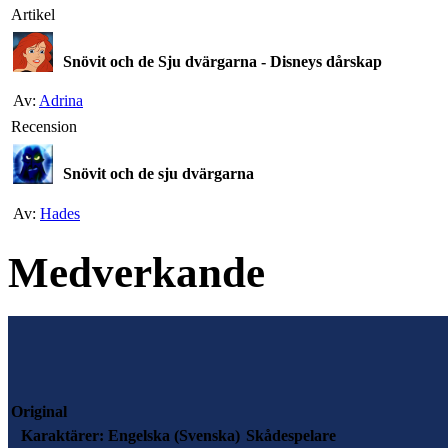
Artikel
Snövit och de Sju dvärgarna - Disneys dårskap
Av:
Adrina
Recension
Snövit och de sju dvärgarna
Av:
Hades
Medverkande
Original
Karaktärer:
Engelska (Svenska)
Skådespelare