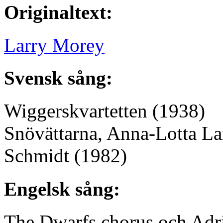
Originaltext:
Larry Morey
Svensk sång:
Wiggerskvartetten
(1938)
Snövättarna, Anna-Lotta La
Schmidt
(1982)
Engelsk sång:
The Dwarfs chorus och Adri