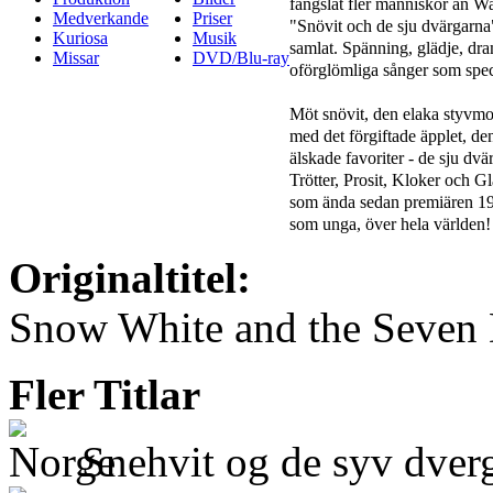
fängslat fler människor än Wa
Medverkande
Priser
"Snövit och de sju dvärgarna"
Kuriosa
Musik
samlat. Spänning, glädje, dra
Missar
DVD/Blu-ray
oförglömliga sånger som spec
Möt snövit, den elaka styvm
med det förgiftade äpplet, de
älskade favoriter - de sju dvä
Trötter, Prosit, Kloker och G
som ända sedan premiären 193
som unga, över hela världen!
Originaltitel:
Snow White and the Seven
Fler Titlar
Snehvit og de syv dver