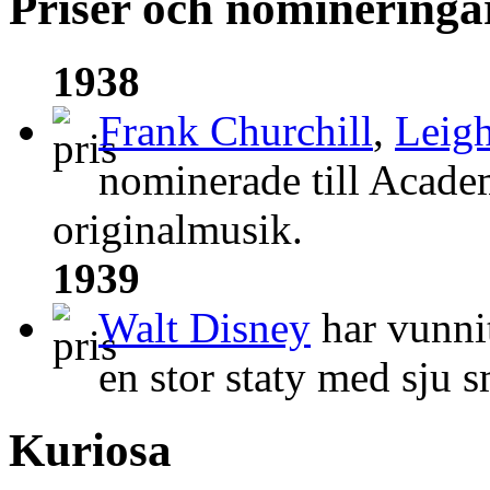
Priser och nomineringa
1938
Frank Churchill
,
Leigh
nominerade till Acade
originalmusik.
1939
Walt Disney
har vunni
en stor staty med sju 
Kuriosa