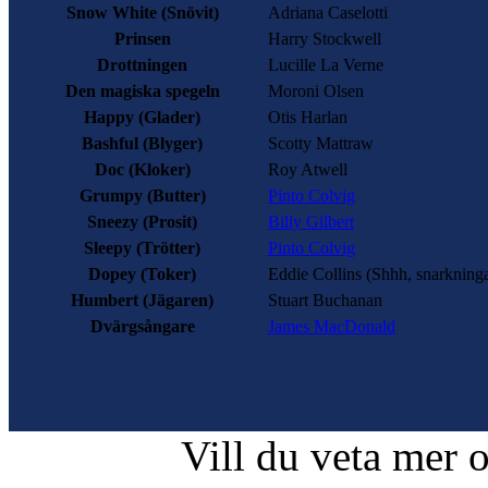
Snow White
(Snövit)
Adriana Caselotti
Prinsen
Harry Stockwell
Drottningen
Lucille La Verne
Den magiska spegeln
Moroni Olsen
Happy
(Glader)
Otis Harlan
Bashful
(Blyger)
Scotty Mattraw
Doc
(Kloker)
Roy Atwell
Grumpy
(Butter)
Pinto Colvig
Sneezy
(Prosit)
Billy Gilbert
Sleepy
(Trötter)
Pinto Colvig
Dopey
(Toker)
Eddie Collins
(Shhh, snarkningar
Humbert
(Jägaren)
Stuart Buchanan
Dvärgsångare
James MacDonald
Vill du veta mer 