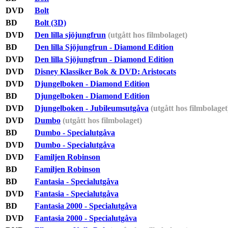
DVD
Bolt
BD
Bolt (3D)
DVD
Den lilla sjöjungfrun
(utgått hos filmbolaget)
BD
Den lilla Sjöjungfrun - Diamond Edition
DVD
Den lilla Sjöjungfrun - Diamond Edition
DVD
Disney Klassiker Bok & DVD: Aristocats
DVD
Djungelboken - Diamond Edition
BD
Djungelboken - Diamond Edition
DVD
Djungelboken - Jubileumsutgåva
(utgått hos filmbolaget
DVD
Dumbo
(utgått hos filmbolaget)
BD
Dumbo - Specialutgåva
DVD
Dumbo - Specialutgåva
DVD
Familjen Robinson
BD
Familjen Robinson
BD
Fantasia - Specialutgåva
DVD
Fantasia - Specialutgåva
BD
Fantasia 2000 - Specialutgåva
DVD
Fantasia 2000 - Specialutgåva