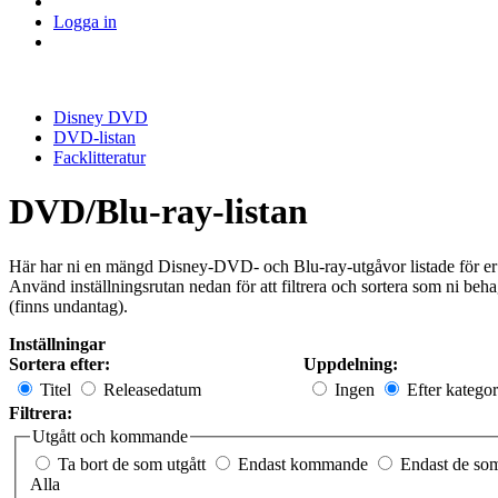
Logga in
Disney DVD
DVD-listan
Facklitteratur
DVD/Blu-ray-listan
Här har ni en mängd Disney-DVD- och Blu-ray-utgåvor listade för er s
Använd inställningsrutan nedan för att filtrera och sortera som ni beh
(finns undantag).
Inställningar
Sortera efter:
Uppdelning:
Titel
Releasedatum
Ingen
Efter kategor
Filtrera:
Utgått och kommande
Ta bort de som utgått
Endast kommande
Endast de som
Alla