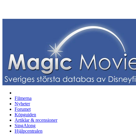
Filmerna
Nyheter
Forumet
Köpguiden
Artiklar & recensioner
SingAlong
Hjälpcentralen