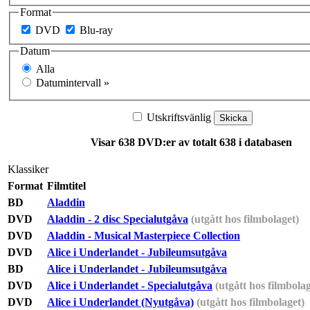
Format
DVD
Blu-ray
Datum
Alla
Datumintervall »
Utskriftsvänlig
Visar 638 DVD:er av totalt 638 i databasen
Klassiker
Format
Filmtitel
BD
Aladdin
DVD
Aladdin - 2 disc Specialutgåva
(utgått hos filmbolaget)
DVD
Aladdin - Musical Masterpiece Collection
DVD
Alice i Underlandet - Jubileumsutgåva
BD
Alice i Underlandet - Jubileumsutgåva
DVD
Alice i Underlandet - Specialutgåva
(utgått hos filmbolag
DVD
Alice i Underlandet (Nyutgåva)
(utgått hos filmbolaget)