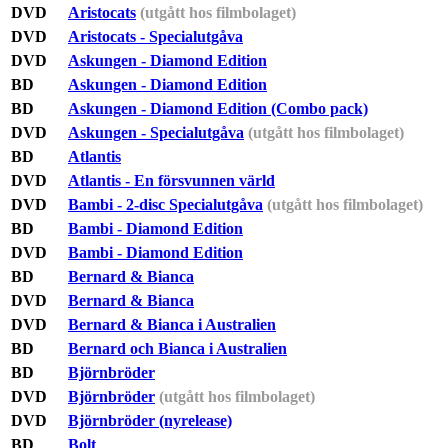
DVD
Aristocats
(utgått hos filmbolaget)
DVD
Aristocats - Specialutgåva
DVD
Askungen - Diamond Edition
BD
Askungen - Diamond Edition
BD
Askungen - Diamond Edition (Combo pack)
DVD
Askungen - Specialutgåva
(utgått hos filmbolaget)
BD
Atlantis
DVD
Atlantis - En försvunnen värld
DVD
Bambi - 2-disc Specialutgåva
(utgått hos filmbolaget)
BD
Bambi - Diamond Edition
DVD
Bambi - Diamond Edition
BD
Bernard & Bianca
DVD
Bernard & Bianca
DVD
Bernard & Bianca i Australien
BD
Bernard och Bianca i Australien
BD
Björnbröder
DVD
Björnbröder
(utgått hos filmbolaget)
DVD
Björnbröder (nyrelease)
BD
Bolt