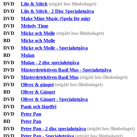
DVD
Lilo & Stitch
(utgått hos filmbolaget)
DVD
Lilo & Stitch - 2 Disc Specialutgåva
DVD
Make Mine Music (Spela för mig)
DVD
Melody Time
DVD
Micke och Molle
(utgått hos filmbolaget)
BD
Micke och Molle
DVD
Micke och Molle - Specialutgåva
BD
Mulan
DVD
Mulan - 2 disc specialutgåva
DVD
Mästerdetektiven Basil Mus - Specialutgåva
DVD
Mästerdetektiven Basil Mus
(utgått hos filmbolaget)
DVD
Oliver & gänget
(utgått hos filmbolaget)
BD
Oliver & Gänget
DVD
Oliver & Gänget - Specialutgåva
DVD
Pank och fågelfri
DVD
Peter Pan
BD
Peter Pan
DVD
Peter Pan - 2 disc specialutgåva
(utgått hos filmbolaget)
DVD
Peter Pan - Specialutgåva
(utgått hos filmbolaget)