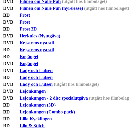
DVD
Filmen om Nalle Puh
(utgått hos filmbolaget)
DVD
Filmen om Nalle Puh (nyrelease)
(utgått hos filmbolaget)
BD
Frost
DVD
Frost
BD
Frost 3D
DVD
Herkules (Nyutgåva)
DVD
Kejsarens nya stil
BD
Kejsarens nya stil
BD
Kogänget
DVD
Kogänget
DVD
Lady och Lufsen
BD
Lady och Lufsen
DVD
Lady och Lufsen
(utgått hos filmbolaget)
DVD
Lejonkungen
DVD
Lejonkungen - 2 disc specialutgåva
(utgått hos filmbolag
BD
Lejonkungen (3D)
BD
Lejonkungen (Combo pack)
BD
Lilla Kycklingen
BD
Lilo & Stitch