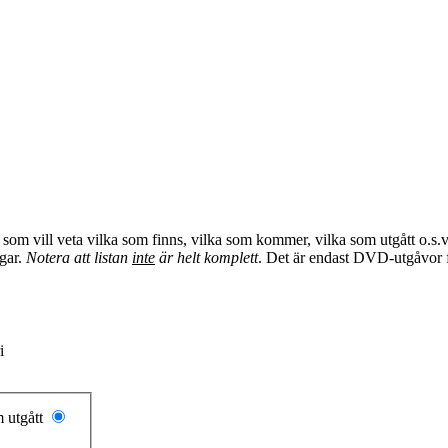
om vill veta vilka som finns, vilka som kommer, vilka som utgått o.s.v
agar.
Notera att listan
inte
är helt komplett
. Det är endast DVD-utgåvor f
i
 utgått