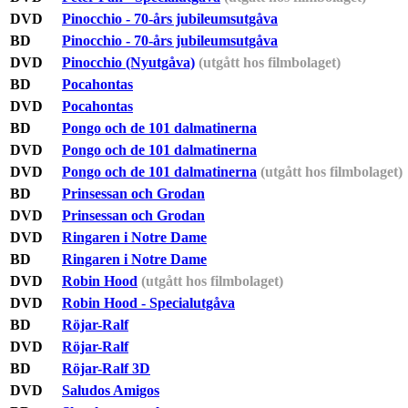
DVD
Pinocchio - 70-års jubileumsutgåva
BD
Pinocchio - 70-års jubileumsutgåva
DVD
Pinocchio (Nyutgåva)
(utgått hos filmbolaget)
BD
Pocahontas
DVD
Pocahontas
BD
Pongo och de 101 dalmatinerna
DVD
Pongo och de 101 dalmatinerna
DVD
Pongo och de 101 dalmatinerna
(utgått hos filmbolaget)
BD
Prinsessan och Grodan
DVD
Prinsessan och Grodan
DVD
Ringaren i Notre Dame
BD
Ringaren i Notre Dame
DVD
Robin Hood
(utgått hos filmbolaget)
DVD
Robin Hood - Specialutgåva
BD
Röjar-Ralf
DVD
Röjar-Ralf
BD
Röjar-Ralf 3D
DVD
Saludos Amigos