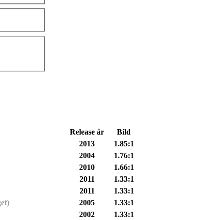
Release år
Bild
2013
1.85:1
2004
1.76:1
2010
1.66:1
2011
1.33:1
2011
1.33:1
et)
2005
1.33:1
2002
1.33:1