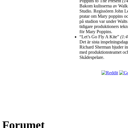
Poppins to The Present
(1
Bakom kulisserna av Walk
Studio. Regissören John 
pratar om Mary poppins och
på studion var under Walts
tidigare produktioners tek
för Mary Poppins.
“Let’s Go Fly A Kite”
(1:4
Det är sista inspelningsdag
Richard Sherman bjuder in 
med produktionsteamet oc
Skådespelare.
Forumet