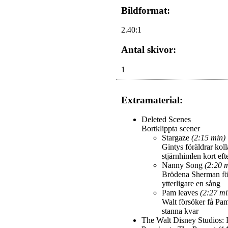
Bildformat:
2.40:1
Antal skivor:
1
Extramaterial:
Deleted Scenes
Bortklippta scener
Stargaze
(2:15 min)
Gintys föräldrar kol
stjärnhimlen kort efte
Nanny Song
(2:20 
Brödena Sherman fö
ytterligare en sång
Pam leaves
(2:27 mi
Walt försöker få Pam
stanna kvar
The Walt Disney Studios: