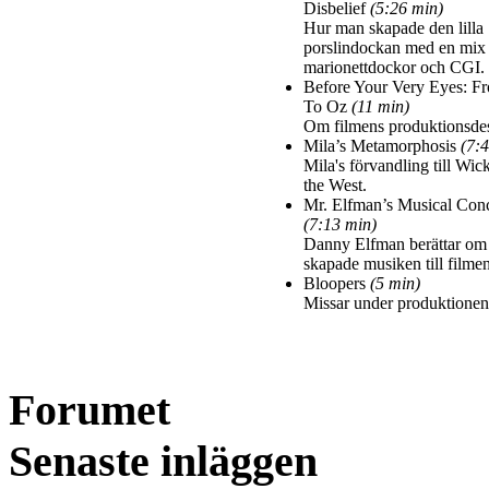
Disbelief
(5:26 min)
Hur man skapade den lilla
porslindockan med en mix
marionettdockor och CGI.
Before Your Very Eyes: F
To Oz
(11 min)
Om filmens produktionsde
Mila’s Metamorphosis
(7:
Mila's förvandling till Wic
the West.
Mr. Elfman’s Musical Conc
(7:13 min)
Danny Elfman berättar om
skapade musiken till filmen
Bloopers
(5 min)
Missar under produktionen
Forumet
Senaste inläggen