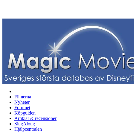
Filmerna
Nyheter
Forumet
Köpguiden
Artiklar & recensioner
SingAlong
Hjälpcentralen