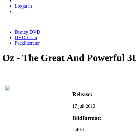
Logga in
Disney DVD
DVD-listan
Facklitteratur
Oz - The Great And Powerful 3
Release:
17 juli 2013
Bildformat:
2.40:1