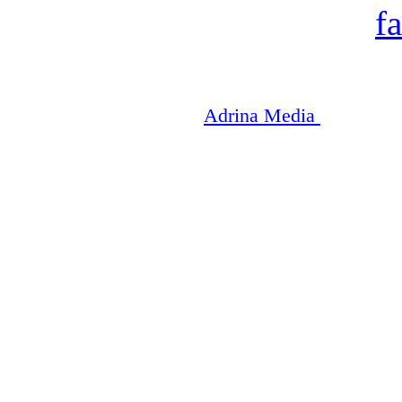
Copyright © 2003-2026
Adrina Media
|| Disneyr