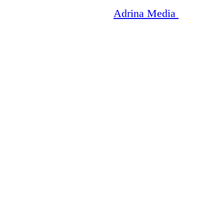
Copyright © 2003-2026
Adrina Media
|| Disneyr