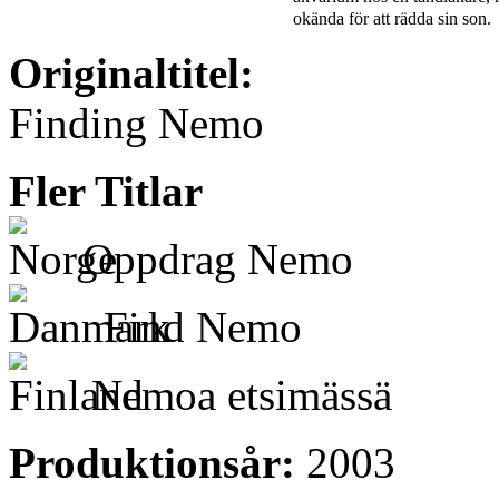
okända för att rädda sin son.
Originaltitel:
Finding Nemo
Fler Titlar
Oppdrag Nemo
Find Nemo
Nemoa etsimässä
Produktionsår:
2003