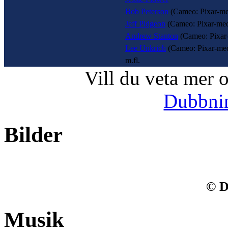
Bob Peterson
(Cameo: Pixar-me
Jeff Pidgeon
(Cameo: Pixar-med
Andrew Stanton
(Cameo: Pixar
Lee Unkrich
(Cameo: Pixar-med
m.fl.
Vill du veta mer 
Dubbni
Bilder
© D
Musik