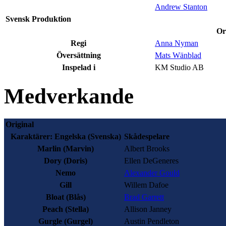
Andrew Stanton
Svensk Produktion
Or
Regi
Anna Nyman
Översättning
Mats Wänblad
Inspelad i
KM Studio AB
Medverkande
Original
Karaktärer:
Engelska (Svenska)
Skådespelare
Marlin
(Marvin)
Albert Brooks
Dory
(Doris)
Ellen DeGeneres
Nemo
Alexander Gould
Gill
Willem Dafoe
Bloat
(Blås)
Brad Garrett
Peach
(Stella)
Allison Janney
Gurgle
(Gurgel)
Austin Pendleton