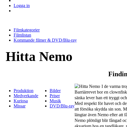
Logga in
Filmkategorier
Filmlistan
Kommande filmer & DVD/Blu-ray
Hitta Nemo
Findi
I de varma tro
Produktion
Bilder
Barriärrevet bor en clownfis
Medverkande
Priser
sänka lever han ett tryggt oc
Kuriosa
Musik
Med respekt för havet och de
Missar
DVD/Blu-ray
att försöka skydda sin son. M
längtar även Nemo efter att få
Nemo plötsligt blir fångad och
akvarium hos en tandläkare, m