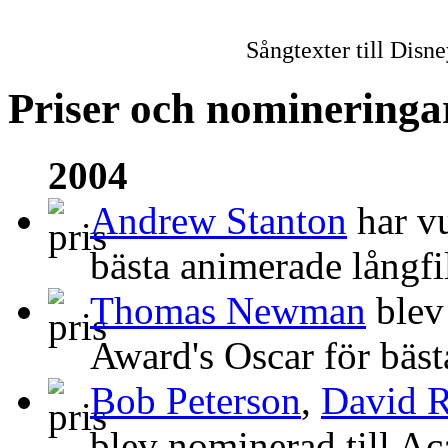
Sångtexter till Disn
Priser och nomineringa
2004
Andrew Stanton
har v
bästa animerade långfi
Thomas Newman
blev
Award's Oscar för bäst
Bob Peterson
,
David 
blev nominerad till A