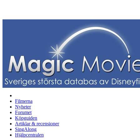
Filmerna
Nyheter
Forumet
Köpguiden
Artiklar & recensioner
SingAlong
Hjälpcentralen