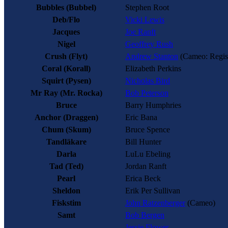
Bubbles
(Bubbel)
Stephen Root
Deb/Flo
Vicki Lewis
Jacques
Joe Ranft
Nigel
Geoffrey Rush
Crush
(Flyt)
Andrew Stanton
(Cameo: Regis
Coral
(Korall)
Elizabeth Perkins
Squirt
(Pysen)
Nicholas Bird
Mr Ray
(Mr. Rocka)
Bob Peterson
Bruce
Barry Humphries
Anchor
(Draggen)
Eric Bana
Chum
(Skum)
Bruce Spence
Tandläkare
Bill Hunter
Darla
LuLu Ebeling
Tad
(Ted)
Jordan Ranft
Pearl
Erica Beck
Sheldon
Erik Per Sullivan
Fiskstim
John Ratzenberger
(Cameo)
Samt
Bob Bergen
Jessie Flower