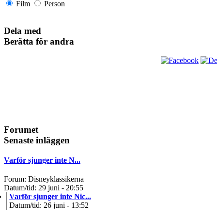
Film
Person
Dela med
Berätta för andra
Forumet
Senaste inläggen
Varför sjunger inte N...
Forum: Disneyklassikerna
Datum/tid: 29 juni - 20:55
Varför sjunger inte Nic...
Datum/tid: 26 juni - 13:52