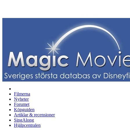
Filmerna
Nyheter
Forumet
Köpguiden
Artiklar & recensioner
SingAlong
Hjälpcentralen