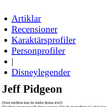
Artiklar
Recensioner
Karaktärsprofiler
Personprofiler
|
Disneylegender
Jeff Pidgeon
(Som medlem kan du ändra denna text!)
Det finns ingen text till denna person. Om du är medlem på sidan kan