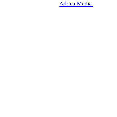
Copyright © 2003-2026
Adrina Media
|| Disneyr