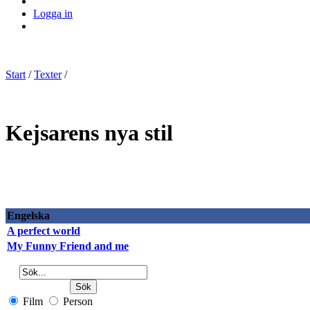
Logga in
Start
/
Texter
/
Kejsarens nya stil
Engelska
A perfect world
My Funny Friend and me
Film
Person