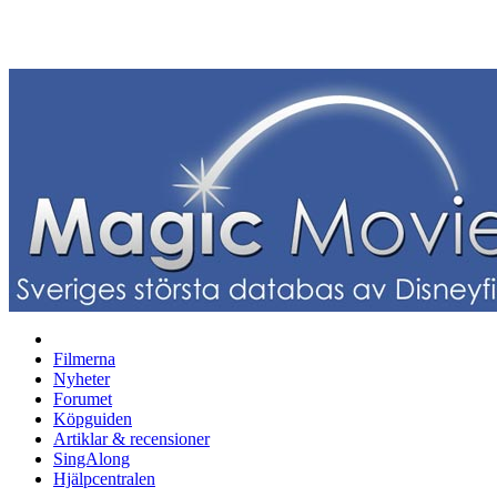
Filmerna
Nyheter
Forumet
Köpguiden
Artiklar & recensioner
SingAlong
Hjälpcentralen