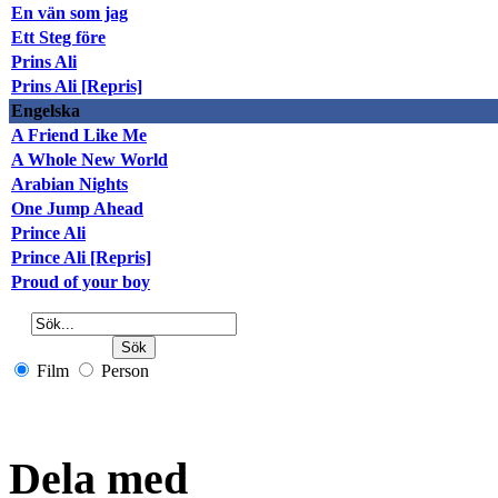
En vän som jag
Ett Steg före
Prins Ali
Prins Ali [Repris]
Engelska
A Friend Like Me
A Whole New World
Arabian Nights
One Jump Ahead
Prince Ali
Prince Ali [Repris]
Proud of your boy
Film
Person
Dela med