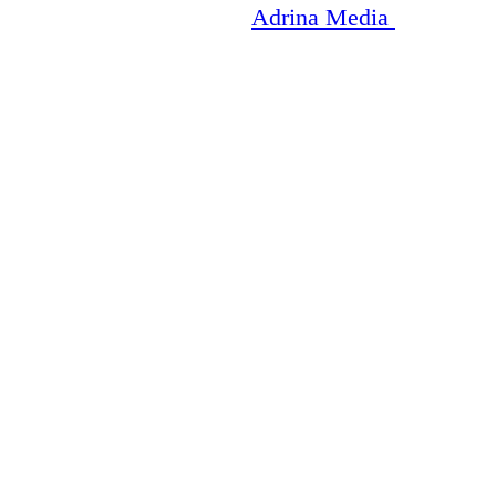
Copyright © 2003-2026
Adrina Media
|| Disneyr