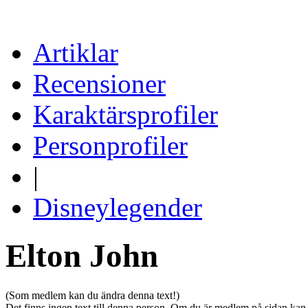
Artiklar
Recensioner
Karaktärsprofiler
Personprofiler
|
Disneylegender
Elton John
(Som medlem kan du ändra denna text!)
Det finns ingen text till denna person. Om du är medlem på sidan kan