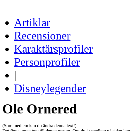
Artiklar
Recensioner
Karaktärsprofiler
Personprofiler
|
Disneylegender
Ole Ornered
(Som medlem kan du ändra denna text!)
Det finns ingen text till denna person. Om du är medlem på sidan kan