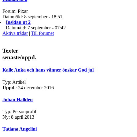
Forum: Pixar
Datum/tid: 8 september - 18:51
Insidan ut 2
Datum/tid: 7 september - 07:42
Aktiva trådar
|
Till forumet
Texter
senaste/uppd.
Kalle Anka och hans vänner önskar God jul
Typ: Artikel
Uppd.
: 24 december 2016
Johan Halldén
Typ: Personprofil
Ny: 8 april 2013
Tatiana Angelini