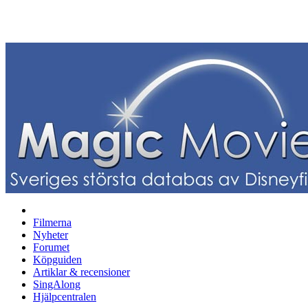
Filmerna
Nyheter
Forumet
Köpguiden
Artiklar & recensioner
SingAlong
Hjälpcentralen