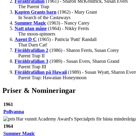
Föräldrafällan
(1961) - Sharon McKendrick, Susan Evers
The Parent Trap
Kapten Grants barn
(1962) - Mary Grant
In Search of the Castaways
Summer Magic
(1963) - Nancy Carey
Natt utan måne
(1964) - Nikky Ferris
The moon-spinners
Agent D C
(1965) - Patricia 'Patti' Randall
That Darn Cat!
Föräldrafällan 2
(1986) - Sharon Ferris, Susan Corey
Parent Trap II
Föräldrafällan 3
(1989) - Susan Evers, Sharon Grand
Parent Trap III
Föräldrafällan på Hawaii
(1989) - Susan Wyatt, Sharon Ever
Parent Trap: Hawaiian Honeymoon
Priser & Nomineringar
1961
Pollyanna
Har vunnit Academy Award's Specialpris för bästa minderåriga 
1964
Summer Magic