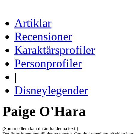
Artiklar
Recensioner
Karaktärsprofiler
Personprofiler
|
Disneylegender
Paige O'Hara
(Som medlem kan du ändra denna text!)
Det finns ingen text till denna person. Om du är medlem på sidan kan