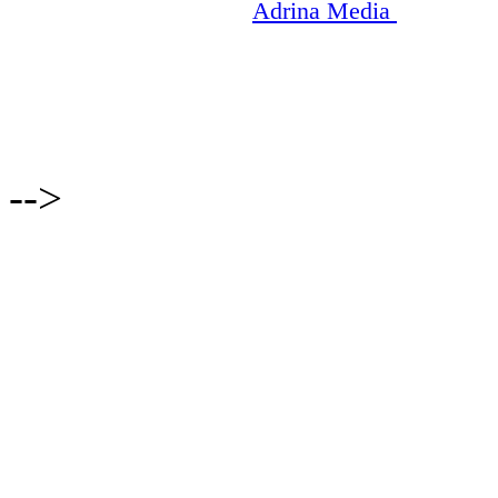
Copyright © 2003-2026
Adrina Media
|| Disneyr
-->