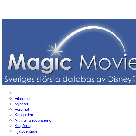
Filmerna
Nyheter
Forumet
Köpguiden
Artiklar & recensioner
SingAlong
Hjälpcentralen