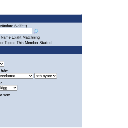
ändare (valfritt)
Name Exakt Matchning
or Topics This Member Started
 från:
er
at som