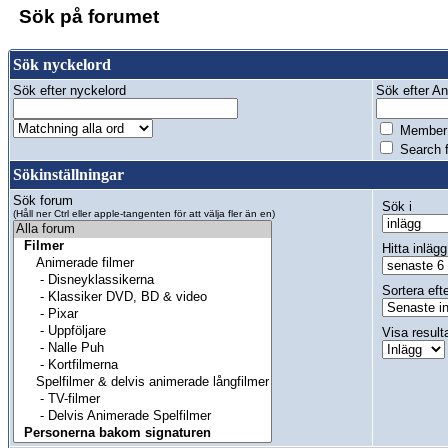
Sök på forumet
Sök nyckelord
Sök efter nyckelord
Sök efter Anv
Member 
Search f
Sökinställningar
Sök forum
Sök i
(Håll ner Ctrl eller apple-tangenten för att välja fler än en)
Hitta inlägg
Sortera eft
Visa result