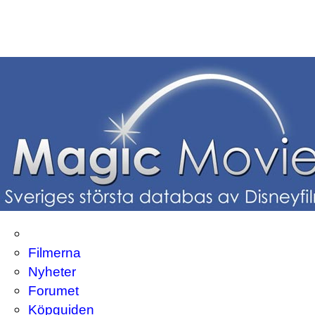
Filmerna
Nyheter
Forumet
Köpguiden