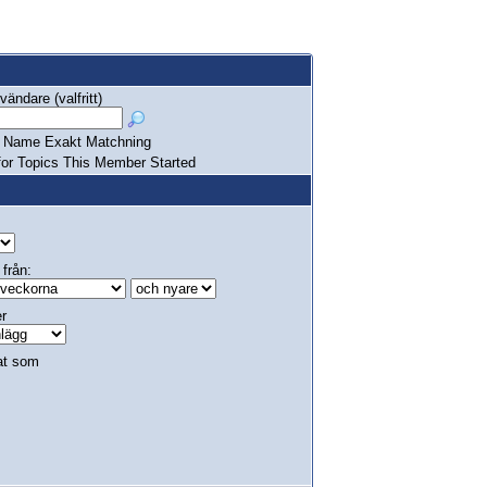
ändare (valfritt)
Name Exakt Matchning
or Topics This Member Started
 från:
er
at som