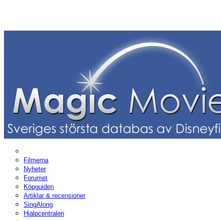
Filmerna
Nyheter
Forumet
Köpguiden
Artiklar & recensioner
SingAlong
Hjälpcentralen