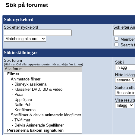
Sök på forumet
Sök nyckelord
Sök efter nyckelord
Sök efter Anv
Member 
Search f
Sökinställningar
Sök forum
Sök i
(Håll ner Ctrl eller apple-tangenten för att välja fler än en)
Hitta inlägg
Sortera eft
Visa result