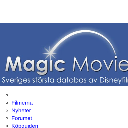
Filmerna
Nyheter
Forumet
Köpguiden