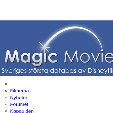
Filmerna
Nyheter
Forumet
Köpguiden