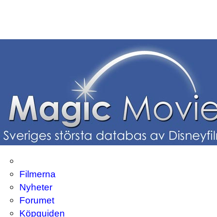
Filmerna
Nyheter
Forumet
Köpguiden