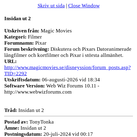
Skriv ut sida
|
Close Window
Insidan ut 2
Utskriven från:
Magic Movies
Kategori:
Filmer
Forumnamn:
Pixar
Forum beskrivning:
Diskutera och Pixars Datoranimerade
långfilmer och kortfilmer och Pixar i största allmänhet.
URL:
http://www.magicmovies.se/disneyssion/forum_posts.asp?
TID=2292
Utskriftsdatum:
06-augusti-2026 vid 18:34
Software Version:
Web Wiz Forums 10.11 -
http://www.webwizforums.com
Tråd:
Insidan ut 2
Postad av:
TonyTonka
Ämne:
Insidan ut 2
Postningsdatum:
20-juli-2024 vid 00:17