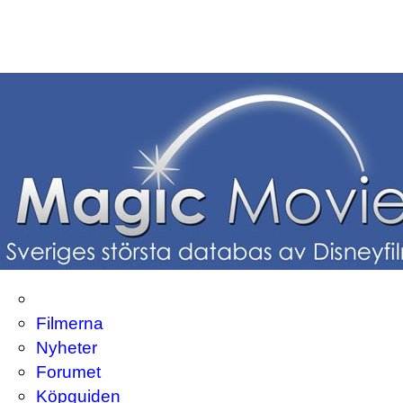
Filmerna
Nyheter
Forumet
Köpguiden