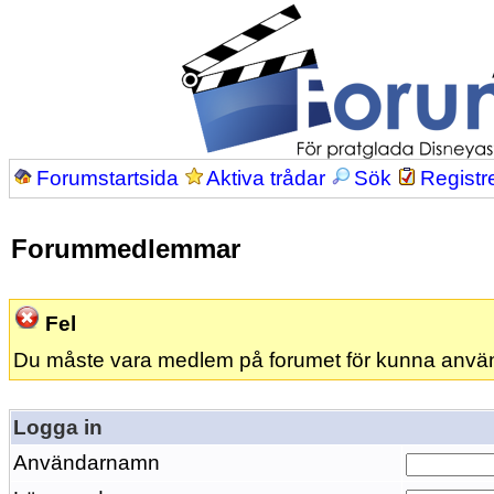
Forumstartsida
Aktiva trådar
Sök
Registr
Forummedlemmar
Fel
Du måste vara medlem på forumet för kunna anvä
Logga in
Användarnamn