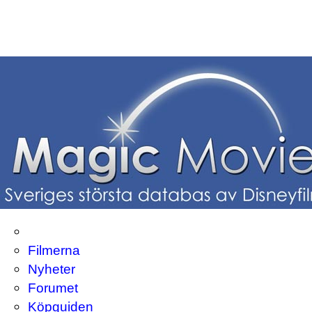
Filmerna
Nyheter
Forumet
Köpguiden