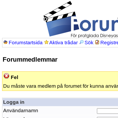
Forumstartsida
Aktiva trådar
Sök
Registr
Forummedlemmar
Fel
Du måste vara medlem på forumet för kunna anvä
Logga in
Användarnamn