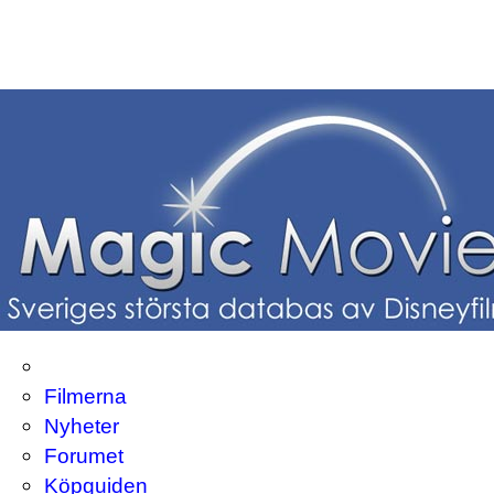
Filmerna
Nyheter
Forumet
Köpguiden