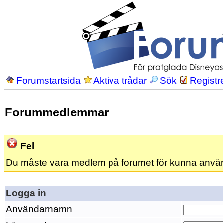
Forumstartsida
Aktiva trådar
Sök
Registr
Forummedlemmar
Fel
Du måste vara medlem på forumet för kunna anvä
Logga in
Användarnamn