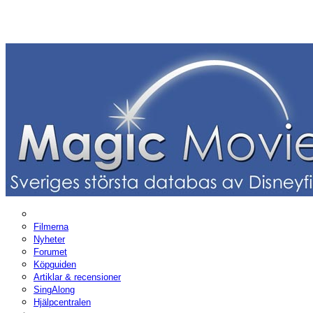
Filmerna
Nyheter
Forumet
Köpguiden
Artiklar & recensioner
SingAlong
Hjälpcentralen