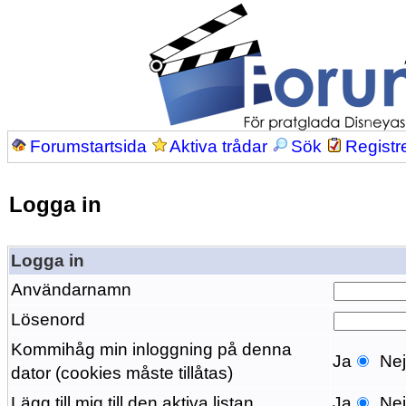
Forumstartsida
Aktiva trådar
Sök
Registr
Logga in
Logga in
Användarnamn
Lösenord
Kommihåg min inloggning på denna
Ja
Ne
dator (cookies måste tillåtas)
Lägg till mig till den aktiva listan
Ja
Ne