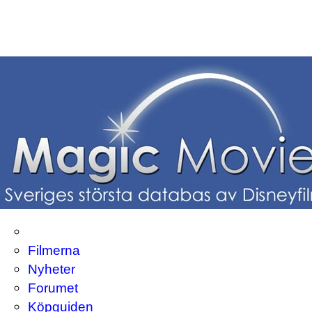
Filmerna
Nyheter
Forumet
Köpguiden