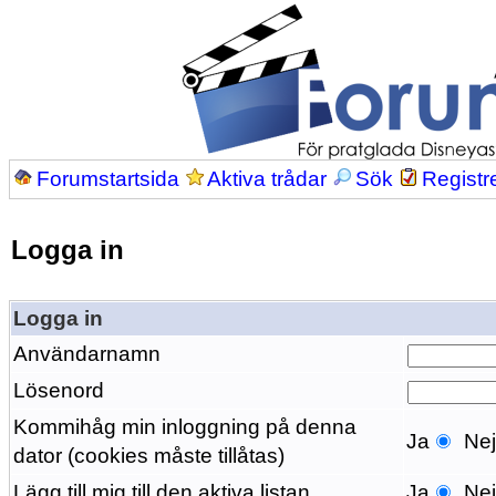
Forumstartsida
Aktiva trådar
Sök
Registr
Logga in
Logga in
Användarnamn
Lösenord
Kommihåg min inloggning på denna
Ja
Ne
dator (cookies måste tillåtas)
Lägg till mig till den aktiva listan
Ja
Ne