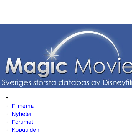
Filmerna
Nyheter
Forumet
Köpguiden