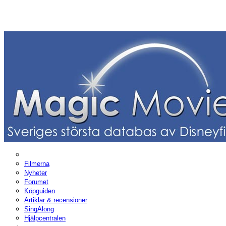
Filmerna
Nyheter
Forumet
Köpguiden
Artiklar & recensioner
SingAlong
Hjälpcentralen