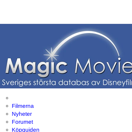
Filmerna
Nyheter
Forumet
Köpguiden