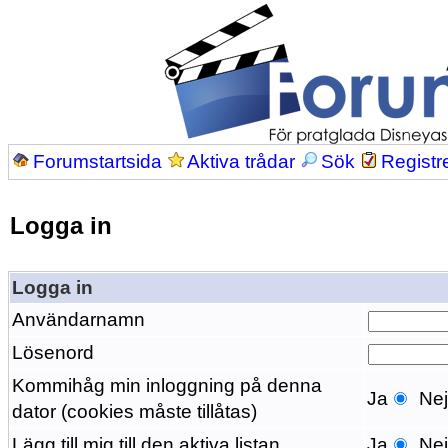
Forumstartsida
Aktiva trådar
Sök
Registr
Logga in
Logga in
Användarnamn
Lösenord
Kommihåg min inloggning på denna
Ja
Ne
dator (cookies måste tillåtas)
Lägg till mig till den aktiva listan
Ja
Ne