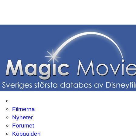
Filmerna
Nyheter
Forumet
Köpguiden