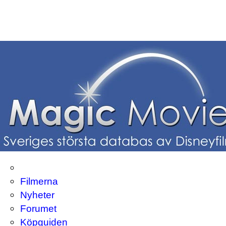
Filmerna
Nyheter
Forumet
Köpguiden