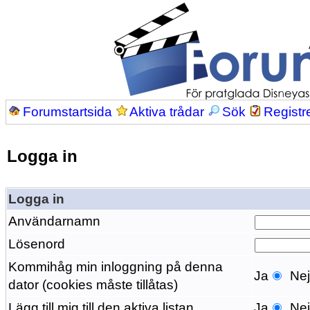
Forumstartsida
Aktiva trådar
Sök
Registr
Logga in
Logga in
Användarnamn
Lösenord
Kommihåg min inloggning på denna
Ja
Ne
dator (cookies måste tillåtas)
Lägg till mig till den aktiva listan
Ja
Ne