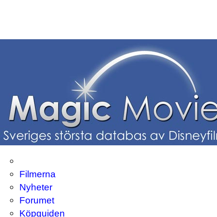
Filmerna
Nyheter
Forumet
Köpguiden