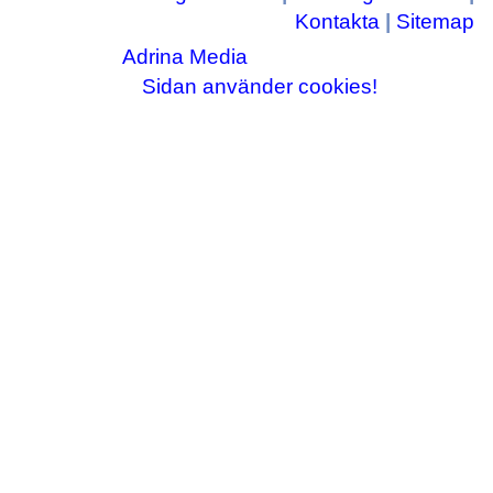
Kontakta
|
Sitemap
Adrina Media
Copyright © 2003-2026
|| Disneyrelaterade bilder © Disney Enterprises,
Sidan använder cookies!
inc ||