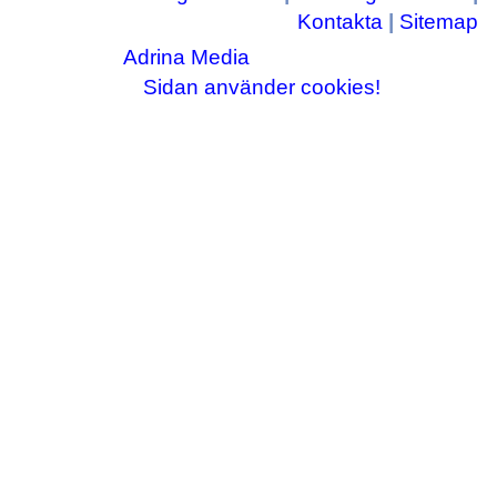
Kontakta
|
Sitemap
Adrina Media
Copyright © 2003-2026
|| Disneyrelaterade bilder © Disney Enterprises,
Sidan använder cookies!
inc ||