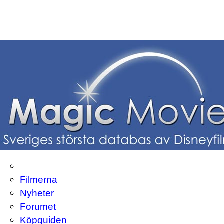
Filmerna
Nyheter
Forumet
Köpguiden