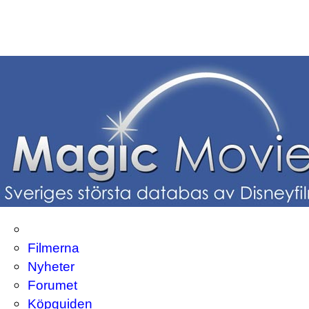
Filmerna
Nyheter
Forumet
Köpguiden