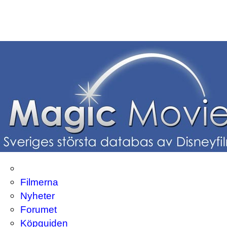
Filmerna
Nyheter
Forumet
Köpguiden