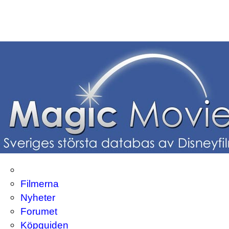
Filmerna
Nyheter
Forumet
Köpguiden