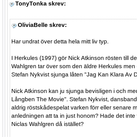
TonyTonka skrev:
OliviaBelle skrev:
Har undrat över detta hela mitt liv typ.
I Herkules (1997) gör Nick Atkinson rösten till 
Wahlgren tar över som den äldre Herkules men d
Stefan Nykvist sjunga låten "Jag Kan Klara Av D
Nick Atkinson kan ju sjunga bevisligen i och med
Långben The Movie". Stefan Nykvist, dansbands
aldrig röstskådespelat varken förr eller senare m
anledningen att ta in just honom? Hade det inte v
Niclas Wahlgren då istället?