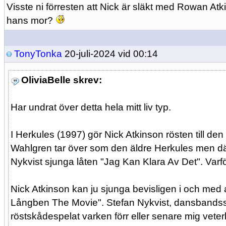
Visste ni förresten att Nick är släkt med Rowan A
hans mor?
TonyTonka
20-juli-2024 vid 00:14
OliviaBelle skrev:
Har undrat över detta hela mitt liv typ.
I Herkules (1997) gör Nick Atkinson rösten till de
Wahlgren tar över som den äldre Herkules men där
Nykvist sjunga låten "Jag Kan Klara Av Det". Varf
Nick Atkinson kan ju sjunga bevisligen i och med a
Långben The Movie". Stefan Nykvist, dansbandssån
röstskådespelat varken förr eller senare mig vete