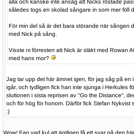
alla och kanske inte ansåg att Nicks röstade pa
således togs en skolad sångare in som mer föll 
För min del så är det bara störande när sången d
med Nick på sång.
Visste ni förresten att Nick är släkt med Rowan 
med hans mor?
Jag tar upp det här ämnet igen, för jag såg på en
igår, och tydligen fick han inte sjunga i Herkules fö
sluttonen i sista reprisen av "Go the Distance", de
och för hög för honom. Därför fick Stefan Nykvist sju
:)
Wow! Fan vad kul att äntligen få ett svar på den 