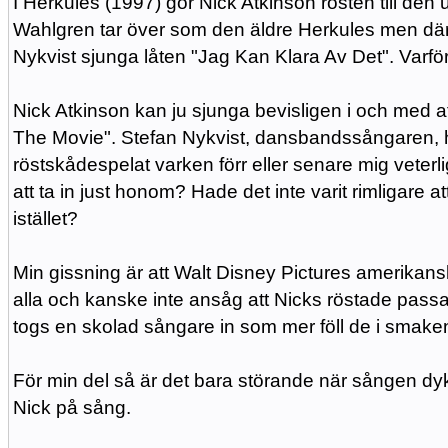
I Herkules (1997) gör Nick Atkinson rösten till de
Wahlgren tar över som den äldre Herkules men där 
Nykvist sjunga låten "Jag Kan Klara Av Det". Varfö
Nick Atkinson kan ju sjunga bevisligen i och med 
The Movie". Stefan Nykvist, dansbandssångaren, ha
röstskådespelat varken förr eller senare mig veter
att ta in just honom? Hade det inte varit rimligare 
istället?
Min gissning är att Walt Disney Pictures amerika
alla och kanske inte ansåg att Nicks röstade pass
togs en skolad sångare in som mer föll de i smake
För min del så är det bara störande när sången dy
Nick på sång.