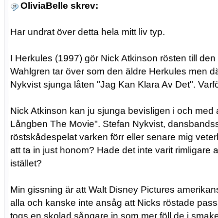
OliviaBelle skrev:
Har undrat över detta hela mitt liv typ.
I Herkules (1997) gör Nick Atkinson rösten till de
Wahlgren tar över som den äldre Herkules men där
Nykvist sjunga låten "Jag Kan Klara Av Det". Varf
Nick Atkinson kan ju sjunga bevisligen i och med a
Långben The Movie". Stefan Nykvist, dansbandssån
röstskådespelat varken förr eller senare mig vete
att ta in just honom? Hade det inte varit rimligare
istället?
Min gissning är att Walt Disney Pictures amerik
alla och kanske inte ansåg att Nicks röstade pas
togs en skolad sångare in som mer föll de i smak