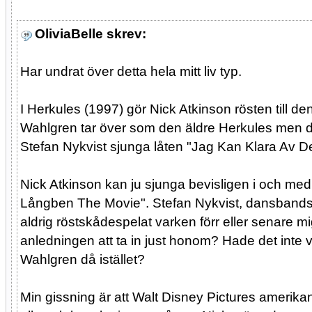
OliviaBelle skrev:
Har undrat över detta hela mitt liv typ.
I Herkules (1997) gör Nick Atkinson rösten till d
Wahlgren tar över som den äldre Herkules men dä
Stefan Nykvist sjunga låten "Jag Kan Klara Av De
Nick Atkinson kan ju sjunga bevisligen i och med 
Långben The Movie". Stefan Nykvist, dansbandss
aldrig röstskådespelat varken förr eller senare mi
anledningen att ta in just honom? Hade det inte va
Wahlgren då istället?
Min gissning är att Walt Disney Pictures ameri