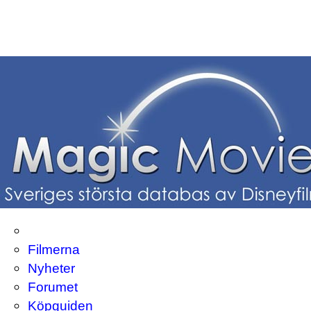
Filmerna
Nyheter
Forumet
Köpguiden