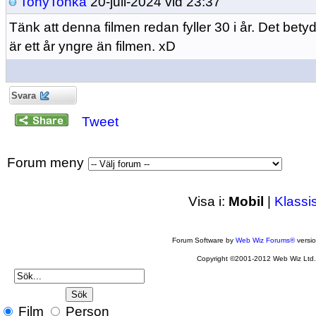
TonyTonka
20-juli-2024 vid 23:37
Tänk att denna filmen redan fyller 30 i år. Det betyde
är ett år yngre än filmen. xD
Svara
Tweet
Forum meny
Visa i:
Mobil
|
Klassi
Forum Software by
Web Wiz Forums®
versi
Copyright ©2001-2012 Web Wiz Ltd
Film
Person