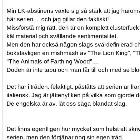
Min LK-abstinens växte sig så stark att jag häro
här serien.... och jag gillar den faktiskt!
Missförstå mig rätt, den är en komplett clusterfuck
källmaterial och svällande sentimentalitet.
Men den har också någon slags svårdefinierad ch
bokstavligen en mishmash av "The Lion King", "
"The Animals of Farthing Wood"....
Döden är inte tabu och man får till och med se bl
Det har i tråden, felaktigt, påståtts att serien är fr
italiensk. Jag är jättenyfiken på vilka som gjorde
De engelska är av, låt oss säga blandat slag.
Det finns egentligen hur mycket som helst att sk
serien, men den förtjänar nog sin egen tråd.