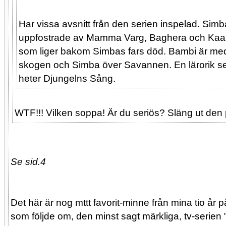
Har vissa avsnitt från den serien inspelad. Sim
uppfostrade av Mamma Varg, Baghera och Kaa.
som liger bakom Simbas fars död. Bambi är med
skogen och Simba över Savannen. En lärorik ser
heter Djungelns Sång.
WTF!!! Vilken soppa! Är du seriös? Släng ut den 
Se sid.4
Det här är nog mttt favorit-minne från mina tio å
som följde om, den minst sagt märkliga, tv-serien