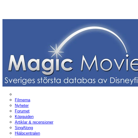
Filmerna
Nyheter
Forumet
Köpguiden
Artiklar & recensioner
SingAlong
Hjälpcentralen