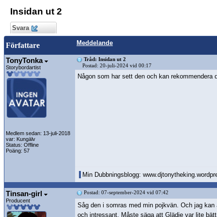
Insidan ut 2
Svara
Meddelande
Författare
TonyTonka
Tråd: Insidan ut 2
Postad: 20-juli-2024 vid 00:17
Storybordartist
Någon som har sett den och kan rekommendera
Medlem sedan: 13-juli-2018
var: Kungälv
Status: Offline
Poäng: 57
Min Dubbningsblogg: www.djtonytheking.wordp
Tinsan-girl
Postad: 07-september-2024 vid 07:42
Producent
Såg den i somras med min pojkvän. Och jag kan
och intressant. Måste säga att Glädje var lite bättr