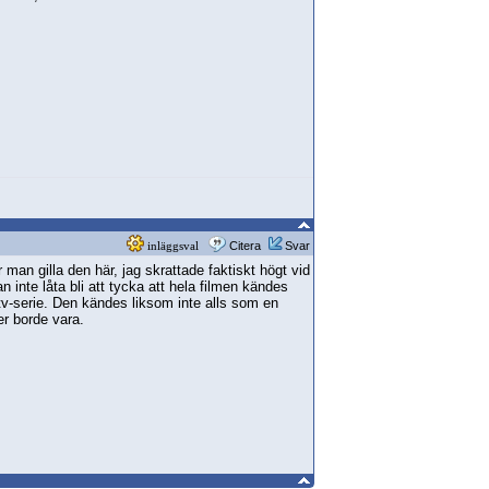
inläggsval
Citera
Svar
man gilla den här, jag skrattade faktiskt högt vid
kan inte låta bli att tycka att hela filmen kändes
tv-serie. Den kändes liksom inte alls som en
er borde vara.