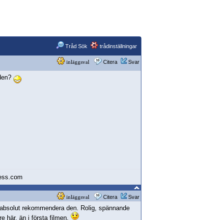
Tråd Sök
trådinställningar
inläggsval
Citera
Svar
 den?
ress.com
inläggsval
Citera
Svar
 absolut rekommendera den. Rolig, spännande
e här, än i första filmen.