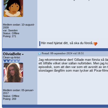
Medlem sedan: 10-augusti-
2009
var: Sweden
Status: Offline
Poäng: 271
Hör med hjärtat ditt, så ska du förstå.
OliviaBelle
Postad: 08-september-2024 vid 18:51
Clean-up Artist
Jag rekommenderar den! Gillade man första så lär 
ett tillfälle vilket sker sällan nuförtiden. Men jag 
episodisk, som att den var som ett avsnitt av en 
storslagen långfilm som man tycker att Pixar-film
Medlem sedan: 05-januari-
2017
Status: Offline
Poäng: 269