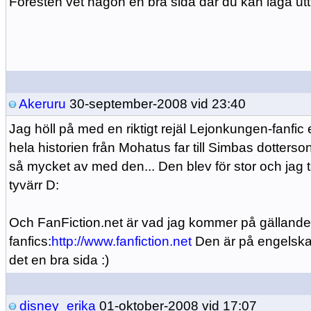
Föresten vet någon en bra sida där du kan läga utt 
Akeruru
30-september-2008 vid 23:40
Jag höll på med en riktigt rejäl Lejonkungen-fanfic
hela historien från Mohatus far till Simbas dotters
så mycket av med den... Den blev för stor och jag 
tyvärr D:
Och FanFiction.net är vad jag kommer på gällande 
fanfics:
http://www.fanfiction.net
Den är på engelska
det en bra sida :)
disney_erika
01-oktober-2008 vid 17:07