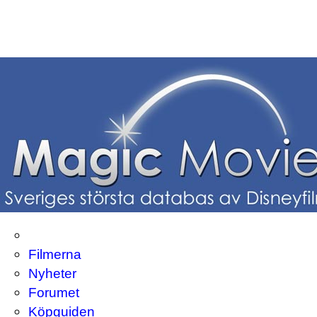
Filmerna
Nyheter
Forumet
Köpguiden