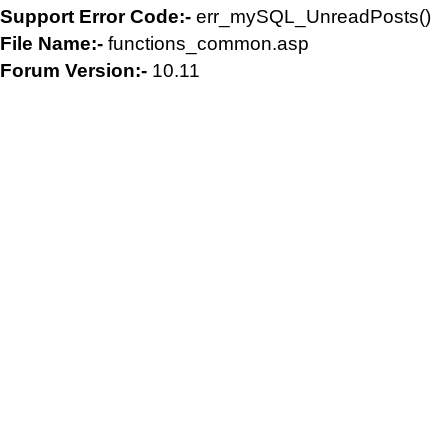
Support Error Code:-
err_mySQL_UnreadPosts()
File Name:-
functions_common.asp
Forum Version:-
10.11