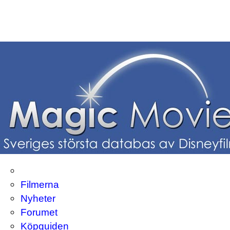
Filmerna
Nyheter
Forumet
Köpguiden