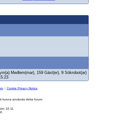
ym(a) Medlem(mar), 159 Gäst(er), 9 Sökrobot(ar)
15:23
rum
::
Cookie Privacy Notice
 att kunna använda detta forum
ion 10.11
d.