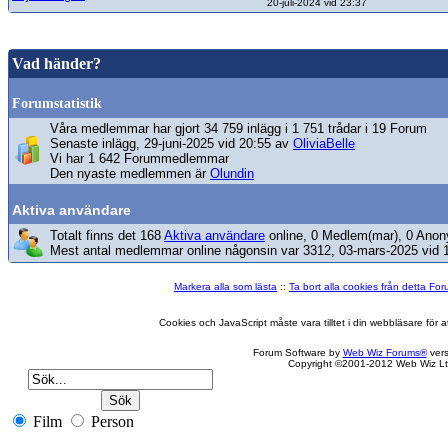
20-juli-2024 vid 23:37
Vad händer?
Forumstatistik
Våra medlemmar har gjort 34 759 inlägg i 1 751 trådar i 19 Forum
Senaste inlägg, 29-juni-2025 vid 20:55 av
OliviaBelle
Vi har 1 642 Forummedlemmar
Den nyaste medlemmen är
Olundin
Aktiva användare
Totalt finns det 168
Aktiva användare
online, 0 Medlem(mar), 0 Anon
Mest antal medlemmar online någonsin var 3312, 03-mars-2025 vid 
Markera alla som lästa
::
Ta bort alla cookies från detta Fo
Cookies och JavaScript måste vara tilltet i din webbläsare för
Forum Software by
Web Wiz Forums®
vers
Copyright ©2001-2012 Web Wiz Lt
Film
Person