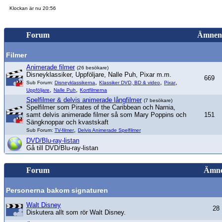
Klockan är nu 20:56
Forum
Ämnen
Filmer
Animerade filmer
(26 besökare)
Disneyklassiker, Uppföljare, Nalle Puh, Pixar m.m.
669
,
,
,
Sub Forum:
Disneyklassikerna
Klassiker DVD, BD & video
Pixar
,
,
Uppföljare
Nalle Puh
Kortfilmerna
Spelfilmer & delvis animerade långfilmer
(7 besökare)
Spelfilmer som Pirates of the Caribbean och Narnia,
samt delvis animerade filmer så som Mary Poppins och
151
Sängknoppar och kvastskaft
,
Sub Forum:
TV-filmer
Delvis Animerade Spelfilmer
DVD/Blu-ray-listan
Gå till DVD/Blu-ray-listan
Forum
Ämn
Personerna bakom signaturen
Walt Disney
28
Diskutera allt som rör Walt Disney.