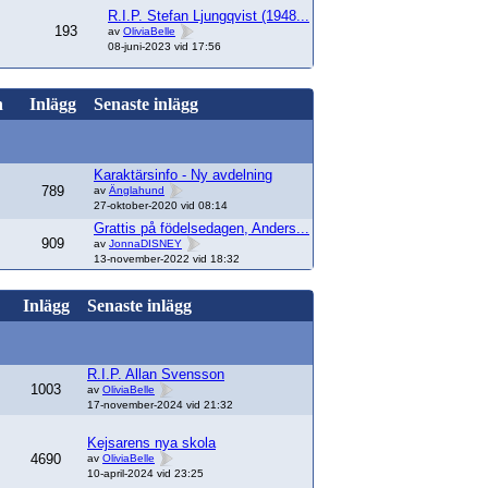
R.I.P. Stefan Ljungqvist (1948...
193
av
OliviaBelle
08-juni-2023 vid 17:56
n
Inlägg
Senaste inlägg
Karaktärsinfo - Ny avdelning
789
av
Änglahund
27-oktober-2020 vid 08:14
Grattis på födelsedagen, Anders...
909
av
JonnaDISNEY
13-november-2022 vid 18:32
Inlägg
Senaste inlägg
R.I.P. Allan Svensson
1003
av
OliviaBelle
17-november-2024 vid 21:32
Kejsarens nya skola
4690
av
OliviaBelle
10-april-2024 vid 23:25