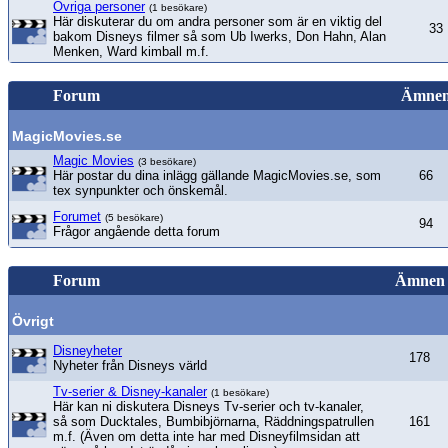
Övriga personer
(1 besökare)
Här diskuterar du om andra personer som är en viktig del
33
bakom Disneys filmer så som Ub Iwerks, Don Hahn, Alan
Menken, Ward kimball m.f.
Forum
Ämne
MagicMovies.se
Magic Movies
(3 besökare)
Här postar du dina inlägg gällande MagicMovies.se, som
66
tex synpunkter och önskemål.
Forumet
(5 besökare)
94
Frågor angående detta forum
Forum
Ämnen
Övrigt
Disneyheter
178
Nyheter från Disneys värld
Tv-serier & Disney-kanaler
(1 besökare)
Här kan ni diskutera Disneys Tv-serier och tv-kanaler,
så som Ducktales, Bumbibjörnarna, Räddningspatrullen
161
m.f. (Även om detta inte har med Disneyfilmsidan att