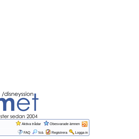
Aktiva trådar
Obesvarade ämnen
FAQ
Sök
Registrera
Logga in