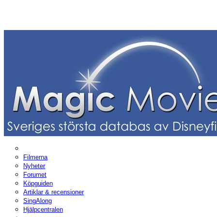
Filmerna
Nyheter
Forumet
Köpguiden
Artiklar & recensioner
SingAlong
Hjälpcentralen