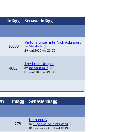
Inlägg
Senaste inlägg
Varför sjunger inte Nick Atkinson...
16689
av
OliviaBelle
29-juni-2025 vid 20:55
The Lone Ranger
4062
av
JonnaDISNEY
01-juni-2023 vid 21:53
en
Inlägg
Senaste inlägg
Frimurare?
278
av
GuybrushUMThreepwood
09-november-2021 vid 19:24