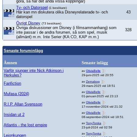
göra, så har det ändå vissa kopplingar)
Tv- och Datorspel
(1 besökare)
Här kan mn diskutera olika Disneyrelaterade tv- och
43
datorspel
Övrigt Disney
(73 besökare)
Övriga diskussioner om Disney (i filmsammanhang) som
328
inte passar i de andra forumen, så som spel, musik
(allmänt) m.m. Inte Serier (KA:CO, KAP m.m.)
Senaste foruminlägg
Ämnen
Senaste inlägg
Varför sjunger inte Nick Atkinson i
av
OliviaBelle
Herkules?
29-juni-2025 vid 20:55
av
Zernabog
Fanfiction
29-mars-2025 vid 18:51
av
OliviaBelle
Mufasa (2024)
01-januari-2025 vid 23:13
av
OliviaBelle
R.I.P. Allan Svensson
17-november-2024 vid 21:32
av
OliviaBelle
Insidan ut 2
08-september-2024 vid 18:51
av
TonyTonka
Atlantis - the lost empire
23-juli-2024 vid 02:59
av
TonyTonka
Lejonkungen