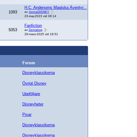
H.C. Andersens Magiska Äventyr...
1093
av
JonnaDISNEY
23-maj-2023 vid 08:14
Fanfiction
5053
av
Zernabog
29-mars-2025 vid 18:51
Forum
Disneyklassikerna
Övrigt Disney
Uppföljare
Disneyheter
Pixar
Disneyklassikerna
Disneyklassikerna