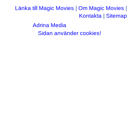
Länka till Magic Movies
|
Om Magic Movies
|
Kontakta
|
Sitemap
Adrina Media
Copyright © 2003-2026
|| Disneyrelaterade bilder © Disney Enterprises,
Sidan använder cookies!
inc ||