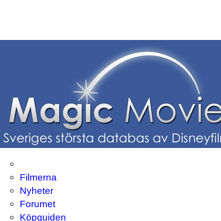
Filmerna
Nyheter
Forumet
Köpguiden