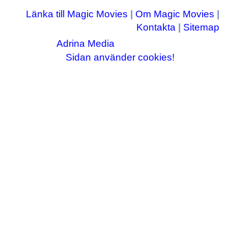
Länka till Magic Movies
|
Om Magic Movies
|
Kontakta
|
Sitemap
Adrina Media
Copyright © 2003-2026
|| Disneyrelaterade bilder © Disney Enterprises,
Sidan använder cookies!
inc ||