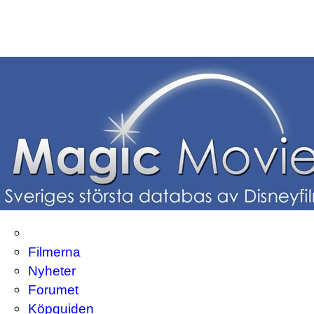
Filmerna
Nyheter
Forumet
Köpguiden